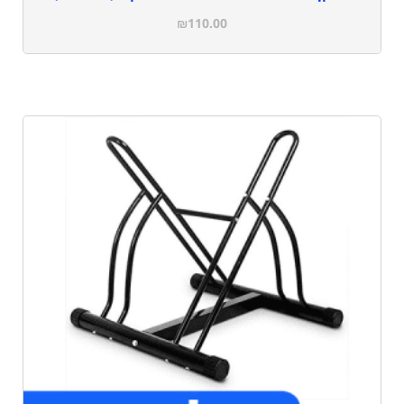
₪
110.00