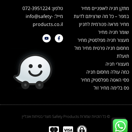
מתקן חניה לאופניים מחיר
טלפון: 072-3951224
במפר – כל מה שרציתם לדעת
מייל: info@safety-
מחיר מראה פנורמית לחניון
products.co.il
שומר חניה מחיר
מעצור חניה מפלסטיק מחיר
מחסום חניה פרטית מחיר מול
תועלת
מעצורי חניה
כמה עולה מחסום חניה
פסי האטה מפלסטיק מחיר
פס בלימה מחיר זול
© כל הזכויות שמורות Safety Products מוצרי בטיחות אונליין
גלילה