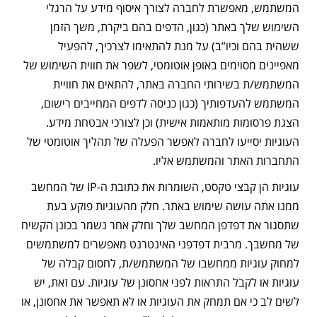
המשתמש, מאפשרת לחברה לצורך איסוף מידע על הרגלי
השימוש שלך באתר (כגון, הדפים בהם ביקרת, משך הזמן
ששהית בהם וכיו”ב) על מנת להתאימו לצרכיך, להפעיל
מאפיינים מסוימים באופן אוטומטי, לשפר את חווית השימוש של
המשתמש/ת בשירותי החברה באתר, להתאים את חוויית
המשתמש להעדפותיך (כגון כניסה לדפים המחייבים רישום,
הצגת פרסומות מותאמות אישית) וכן לצורכי אבטחת מידע.
העוגיות יסייעו לחברה לאפשר הפעלה של תהליך אוטומטי של
התחברות האתר והמשתמש אליו.
עוגיות הן קבצי טקסט, השומרות את כתובת ה-IP של המחשב
ממנו אתה עושה שימוש באתר. חלק מהעוגיות פוקע בעת
שתסגור את דפדפן המחשב שלך וחלק אחר נשמר בכונן הקשיח
של מחשבך. מרבית דפדפני האינטרנט מאפשרים למשתמשים
למחוק עוגיות ממחשבו של המשתמש/ת, לחסום קבלה של
עוגיות או לקבל התראות לפני אחסונן של עוגיות. עם זאת, יש
לשים לב כי אם תמחק את העוגיות או לא תאפשר את אחסונן, או