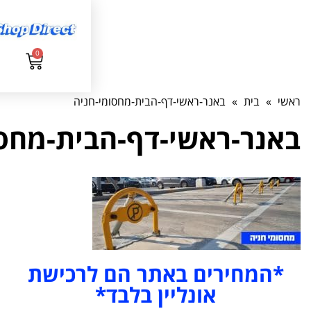
0
ראשי-דף-הבית-מחסומי-חניה
י-דף-הבית-מחסומי-חניה
 באתר הם לרכישת
נליין בלבד*