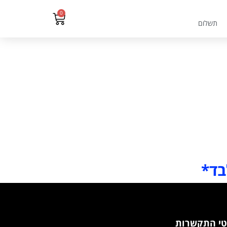
0
תשלום
בד*
י התקשרות